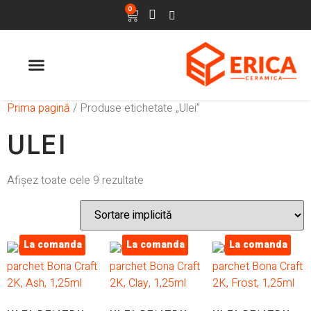
0
ULTIMELE APARITII
Prima pagină
/ Produse etichetate „Ulei”
ULEI
Afișez toate cele 9 rezultate
La comanda
La comanda
La comanda