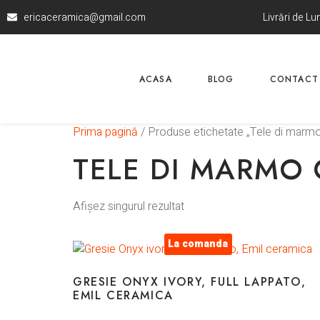
ericaceramica@gmail.com
Livrări de L
ACASA
BLOG
CONTACT
Prima pagină
/ Produse etichetate „Tele di marm
TELE DI MARMO
Afișez singurul rezultat
La comanda
GRESIE ONYX IVORY, FULL LAPPATO,
EMIL CERAMICA