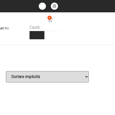
0
RITII