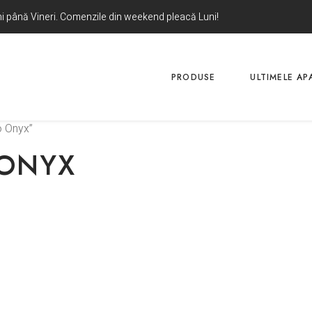
uni până Vineri. Comenzile din weekend pleacă Luni!
PRODUSE
ULTIMELE APA
o Onyx”
 ONYX