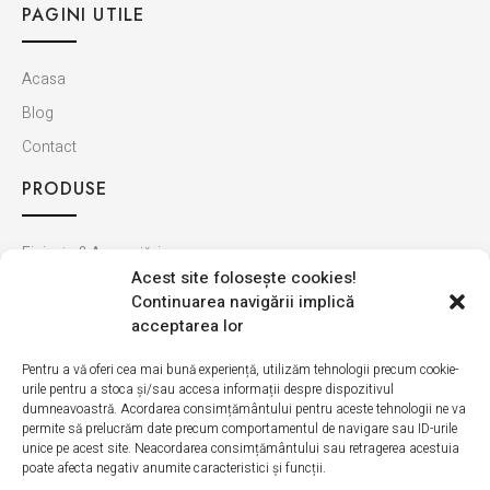
PAGINI UTILE
Acasa
Blog
Contact
PRODUSE
Finisaje & Amenajări
Acest site foloseşte cookies!
Baie & Bucătărie
Continuarea navigării implică
Montaj & Materiale
acceptarea lor
Ultimele apariții
Pentru a vă oferi cea mai bună experiență, utilizăm tehnologii precum cookie-
urile pentru a stoca și/sau accesa informații despre dispozitivul
INFORMAȚII
dumneavoastră. Acordarea consimțământului pentru aceste tehnologii ne va
permite să prelucrăm date precum comportamentul de navigare sau ID-urile
unice pe acest site. Neacordarea consimțământului sau retragerea acestuia
Cum cumpăr
poate afecta negativ anumite caracteristici și funcții.