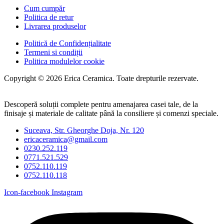
Cum cumpăr
Politica de retur
Livrarea produselor
Politică de Confidențialitate
Termeni si condiții
Politica modulelor cookie
Copyright © 2026 Erica Ceramica. Toate drepturile rezervate.
Descoperă soluții complete pentru amenajarea casei tale, de la
finisaje și materiale de calitate până la consiliere și comenzi speciale.
Suceava, Str. Gheorghe Doja, Nr. 120
ericaceramica@gmail.com
0230.252.119
0771.521.529
0752.110.119
0752.110.118
Icon-facebook
Instagram