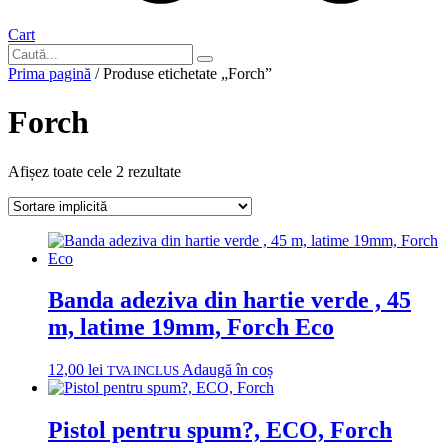
Cart
Prima pagină
/ Produse etichetate „Forch”
Forch
Afișez toate cele 2 rezultate
Banda adeziva din hartie verde , 45
m, latime 19mm, Forch Eco
12,00
lei
Adaugă în coș
TVA INCLUS
Pistol pentru spum?, ECO, Forch