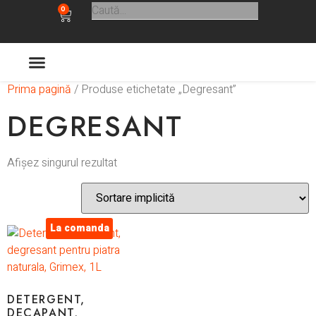
0
Prima pagină
/ Produse etichetate „Degresant”
ULTIMELE APARITII
DEGRESANT
Afișez singurul rezultat
La comanda
DETERGENT,
DECAPANT,