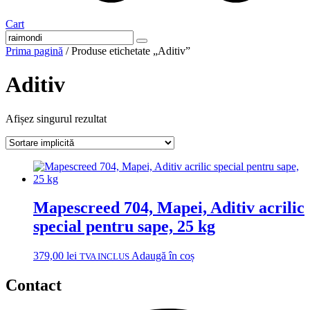
Cart
Prima pagină
/ Produse etichetate „Aditiv”
Aditiv
Afișez singurul rezultat
Mapescreed 704, Mapei, Aditiv acrilic
special pentru sape, 25 kg
379,00
lei
Adaugă în coș
TVA INCLUS
Contact