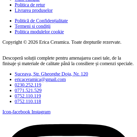
Politica de retur
Livrarea produselor
Politică de Confidențialitate
Termeni si condiții
Politica modulelor cookie
Copyright © 2026 Erica Ceramica. Toate drepturile rezervate.
Descoperă soluții complete pentru amenajarea casei tale, de la
finisaje și materiale de calitate până la consiliere și comenzi speciale.
Suceava, Str. Gheorghe Doja, Nr. 120
ericaceramica@gmail.com
0230.252.119
0771.521.529
0752.110.119
0752.110.118
Icon-facebook
Instagram