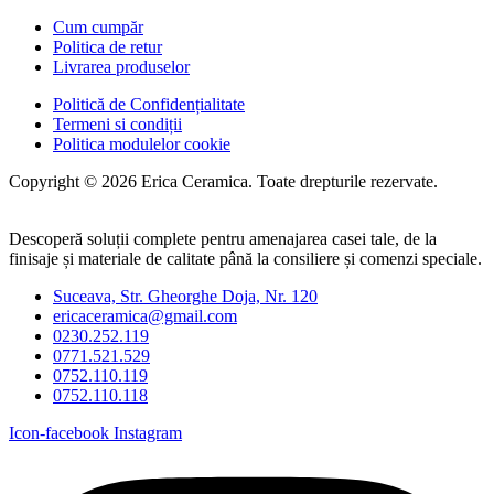
Cum cumpăr
Politica de retur
Livrarea produselor
Politică de Confidențialitate
Termeni si condiții
Politica modulelor cookie
Copyright © 2026 Erica Ceramica. Toate drepturile rezervate.
Descoperă soluții complete pentru amenajarea casei tale, de la
finisaje și materiale de calitate până la consiliere și comenzi speciale.
Suceava, Str. Gheorghe Doja, Nr. 120
ericaceramica@gmail.com
0230.252.119
0771.521.529
0752.110.119
0752.110.118
Icon-facebook
Instagram