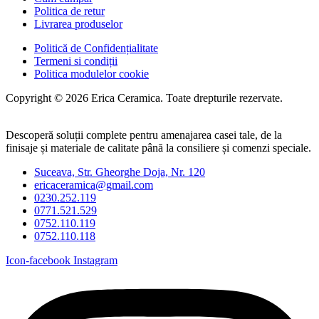
Politica de retur
Livrarea produselor
Politică de Confidențialitate
Termeni si condiții
Politica modulelor cookie
Copyright © 2026 Erica Ceramica. Toate drepturile rezervate.
Descoperă soluții complete pentru amenajarea casei tale, de la
finisaje și materiale de calitate până la consiliere și comenzi speciale.
Suceava, Str. Gheorghe Doja, Nr. 120
ericaceramica@gmail.com
0230.252.119
0771.521.529
0752.110.119
0752.110.118
Icon-facebook
Instagram