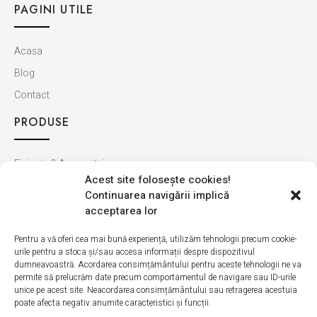
PAGINI UTILE
Acasa
Blog
Contact
PRODUSE
Finisaje & Amenajări
Acest site foloseşte cookies!
Baie & Bucătărie
Continuarea navigării implică
Montaj & Materiale
acceptarea lor
Ultimele apariții
Pentru a vă oferi cea mai bună experiență, utilizăm tehnologii precum cookie-
urile pentru a stoca și/sau accesa informații despre dispozitivul
INFORMAȚII
dumneavoastră. Acordarea consimțământului pentru aceste tehnologii ne va
permite să prelucrăm date precum comportamentul de navigare sau ID-urile
unice pe acest site. Neacordarea consimțământului sau retragerea acestuia
Cum cumpăr
poate afecta negativ anumite caracteristici și funcții.