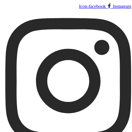
Livrări de Luni până Vineri. Comenzile din weekend pleacă Luni!
Icon-facebook
Instagram