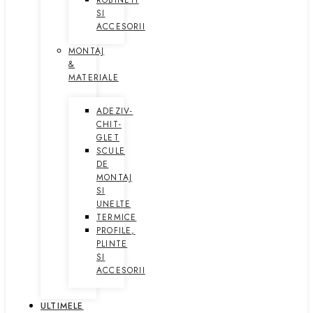
ROBINETI
SI
ACCESORII
MONTAJ
&
MATERIALE
ADEZIV-
CHIT-
GLET
SCULE
DE
MONTAJ
SI
UNELTE
TERMICE
PROFILE,
PLINTE
SI
ACCESORII
ULTIMELE